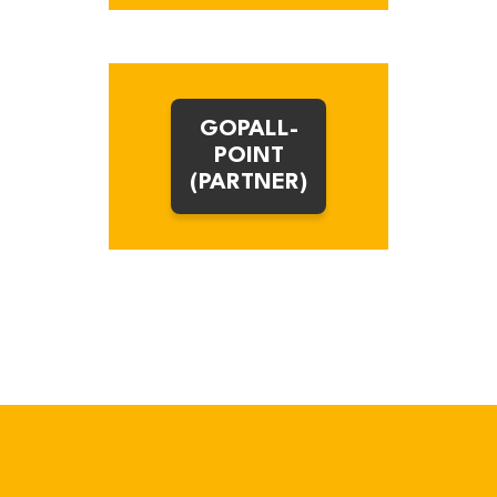
Einzelhandel
Sie können
schnellere
Einnahmen
GOPALL-
erzielen, Paletten
in
POINT
Vollladungsmengen
(PARTNER)
an einen einzigen
Partner
zurückgeben und
zusätzliche Mittel
erhalten.
Mehr
erfahren